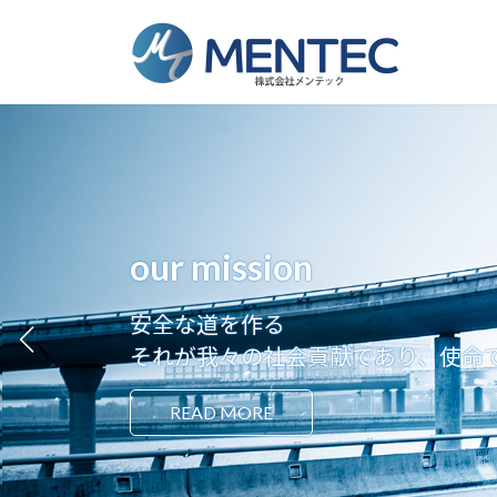
Skip
Skip
to
to
the
the
content
Navigation
our mission
安全な道を作る
それが我々の社会貢献であり、使命
READ MORE